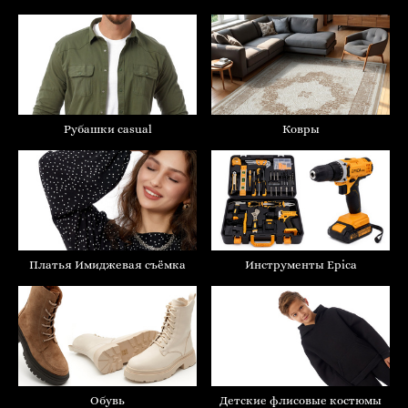
Ковры
Рубашки casual
Инструменты Epica
Платья Имиджевая съёмка
Обувь
Детские флисовые костюмы