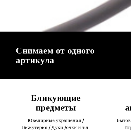
Снимаем от одного
артикула
Бликующие
предметы
а
Ювелирные украшения
/
Бытов
Бижутерия
/
Духи
/
очки и т.д
Иг