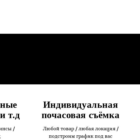
вные
Индивидуальная
и т.д
почасовая съёмка
инсы
/
Любой товар
/
любая локация
/
д
подстроим график под вас