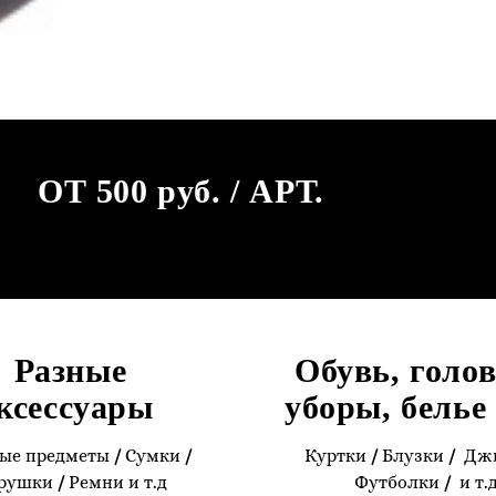
ОТ 500 руб. / АРТ.
Разные
Обувь, голо
ксессуары
уборы, белье 
ые предметы
/
Сумки
/
Куртки
/
Блузки
/
Дж
рушки
/
Ремни и т.д
Футболки
/
и т.