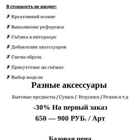
В стоимость не входит:
✗
Креативный позинг
✗
Выполнение референса
✗
Съёмка в интерьере
✗
Добавление аксессуаров
✗
Смена образа
✗
Присутствие на съёмке
✗
Выбор модели
Разные аксессуары
Бытовые предметы
/
Сумки
/
Игрушки
/
Ремни и т.д
-30% На первый заказ
650 — 900 РУБ. / Арт
Базовая цена