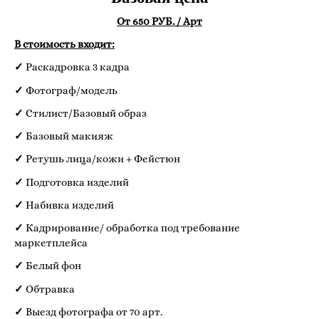
От 650 РУБ. / Арт
В стоимость входит:
✓
Раскадровка 3 кадра
✓
Фотограф/модель
✓
Стилист/Базовый образ
✓
Базовый макияж
✓
Ретушь лица/кожи + Фейстюн
✓
Подготовка изделий
✓
Набивка изделий
✓
Кадрирование/ обработка под требование
маркетплейса
✓
Белый фон
✓
Обтравка
✓
Выезд фотографа от 70 арт.