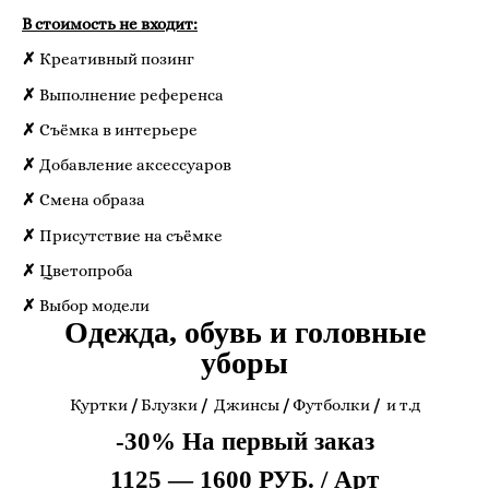
В стоимость не входит:
✗
Креативный позинг
✗
Выполнение референса
✗
Съёмка в интерьере
✗
Добавление аксессуаров
✗
Смена образа
✗
Присутствие на съёмке
✗
Цветопроба
✗
Выбор модели
Одежда, обувь и головные
уборы
Куртки
/
Блузки
/
Джинсы
/
Футболки
/
и т.д
-30% На первый заказ
1125 — 1600 РУБ. / Арт