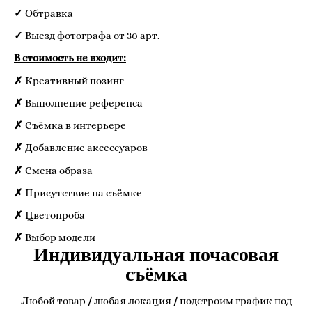
✓
Обтравка
✓
Выезд фотографа от 30 арт.
В стоимость не входит:
✗
Креативный позинг
✗
Выполнение референса
✗
Съёмка в интерьере
✗
Добавление аксессуаров
✗
Смена образа
✗
Присутствие на съёмке
✗
Цветопроба
✗
Выбор модели
Индивидуальная почасовая
съёмка
Любой товар
/
любая локация
/
подстроим график под