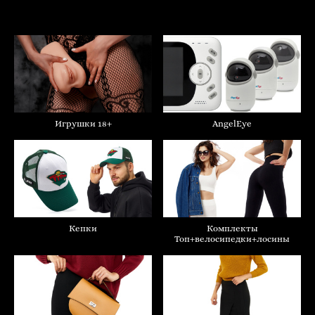
Игрушки 18+
AngelEye
Кепки
Комплекты
Топ+велосипедки+лосины